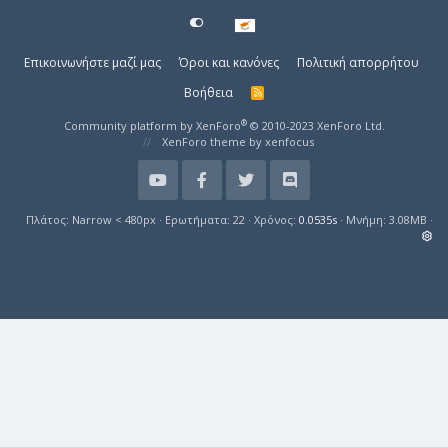
Επικοινωνήστε μαζί μας
Όροι και κανόνες
Πολιτική απορρήτου
Βοήθεια
R
S
S
®
Community platform by XenForo
© 2010-2023 XenForo Ltd.
XenForo theme
by xenfocus
Πλάτος
Ερωτήματα
22
Χρόνος
0.0535s
Μνήμη
3.08MB