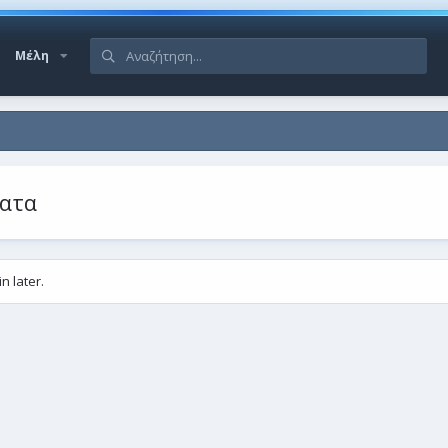
Μέλη
ματα
n later.