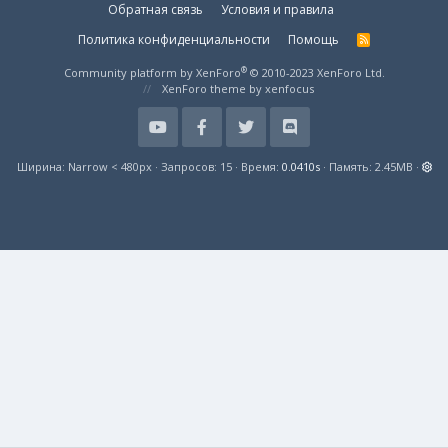
Обратная связь
Условия и правила
Политика конфиденциальности
Помощь
R
S
S
®
Community platform by XenForo
© 2010-2023 XenForo Ltd.
XenForo theme
by xenfocus
Ширина
Запросов
15
Время
0.0410s
Память
2.45MB