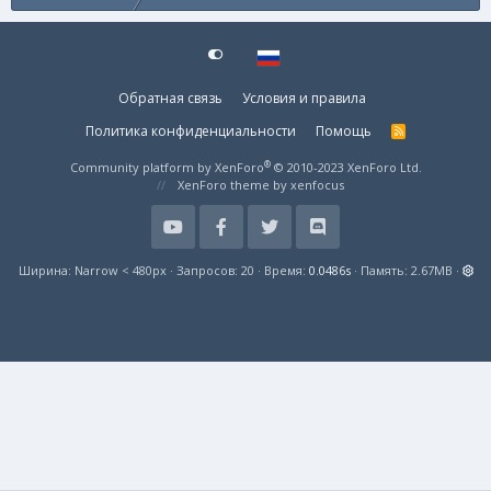
Обратная связь
Условия и правила
Политика конфиденциальности
Помощь
R
S
S
®
Community platform by XenForo
© 2010-2023 XenForo Ltd.
XenForo theme
by xenfocus
Ширина
Запросов
20
Время
0.0486s
Память
2.67MB